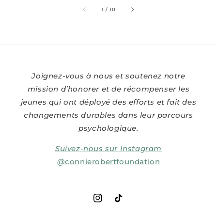
sur
1
/
10
Joignez-vous à nous et soutenez notre
mission d’honorer et de récompenser les
jeunes qui ont déployé des efforts et fait des
changements durables dans leur parcours
psychologique.
Suivez-nous sur Instagram
@
connierobertfoundation
Instagram
TikTok