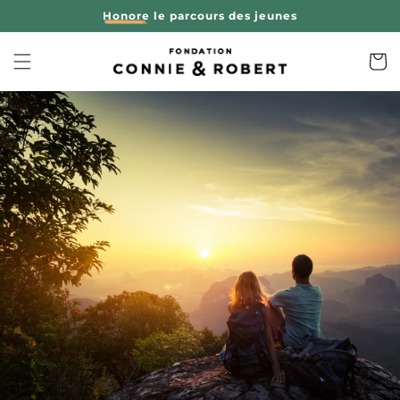
et
Honore
le parcours des jeunes
passer
au
contenu
Panier